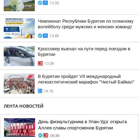
13:30
Чемпионат Республики Бурятия по пляжному
волейболу среди мужских и женских команд!
13:48
Кроссовер выехал на пути перед поездом в
Бурятии
13:39
В Бурятии пройдет VII международный
легкоатлетический марафон "Чистый Байкал"
14:18
ЛЕНТА НОВОСТЕЙ
День физкультурника в Улан-Удэ: открыта
Аллея славы спортсменов Бурятии
16:36