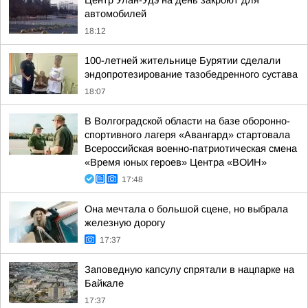
Центр Улан-Удэ на день закроют для
автомобилей
18:12
100-летней жительнице Бурятии сделали
эндопротезирование тазобедренного сустава
18:07
В Волгоградской области на базе оборонно-
спортивного лагеря «Авангард» стартовала
Всероссийская военно-патриотическая смена
«Время юных героев» Центра «ВОИН»
17:48
Она мечтала о большой сцене, но выбрала
железную дорогу
17:37
Заповедную капсулу спрятали в нацпарке на
Байкале
17:37