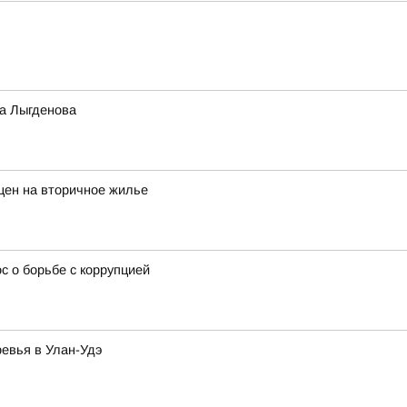
а Лыгденова
цен на вторичное жилье
 о борьбе с коррупцией
ревья в Улан-Удэ