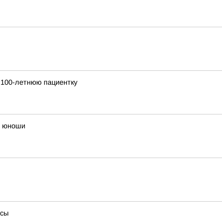
 100-летнюю пациентку
о юноши
усы