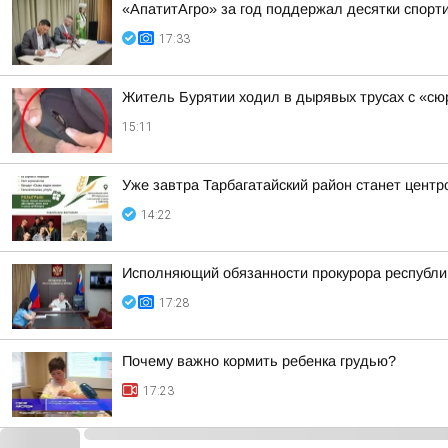
«АпатитАгро» за год поддержал десятки спорт
17:33
Житель Бурятии ходил в дырявых трусах с «с
15:11
Уже завтра Тарбагатайский район станет цент
14:22
Исполняющий обязанности прокурора республи
17:28
Почему важно кормить ребенка грудью?
17:23