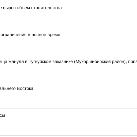
де вырос объем строительства
 ограничения в ночное время
ща манула в Тугнуйском заказнике (Мухоршибирский район), поп
альнего Востока
усы