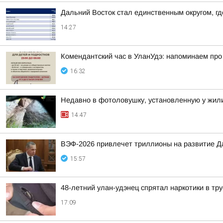
Дальний Восток стал единственным округом, г
14:27
Комендантский час в УланУдэ: напоминаем про
16:32
Недавно в фотоловушку, установленную у жили
14:47
ВЭФ-2026 привлечет триллионы на развитие Д
15:57
48-летний улан-удэнец спрятал наркотики в тр
17:09