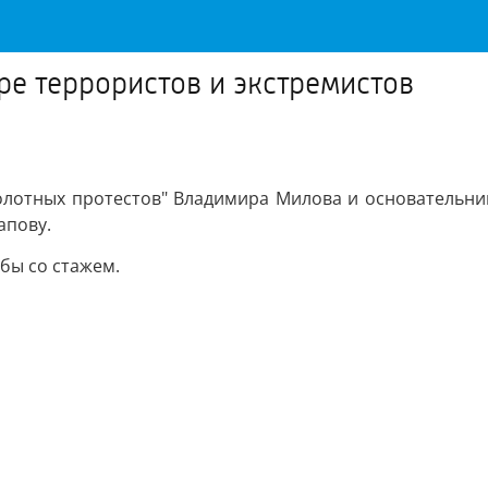
ре террористов и экстремистов
олотных протестов" Владимира Милова и основательни
апову.
бы со стажем.