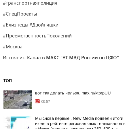
#транспортнаяполиция
#СпецПроекты
#Близнецы #Двойняшки
#ПреемственностьПоколений
#Москва
Источник:
Канал в МАКС "УТ МВД России по ЦФО"
ТОП
вот так делать нельзя. max.ru/ktprpUU
08:57
Мы снова первые!. New Media подвели итоги
июля в рейтинге региональных телеканалов в
«Макс» (города с населением 250–500 тыс