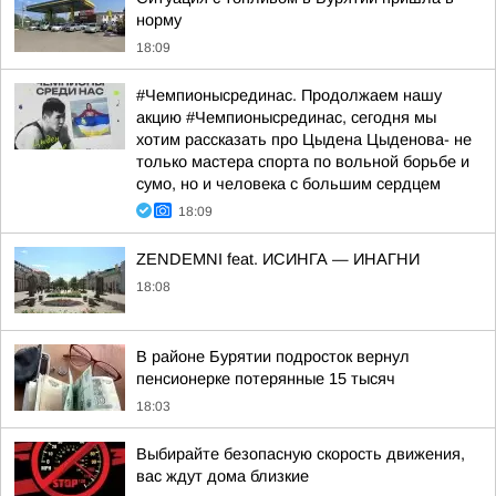
норму
18:09
#Чемпионысрединас. Продолжаем нашу
акцию #Чемпионысрединас, сегодня мы
хотим рассказать про Цыдена Цыденова- не
только мастера спорта по вольной борьбе и
сумо, но и человека с большим сердцем
18:09
ZENDEMNI feat. ИСИНГА — ИНАГНИ
18:08
В районе Бурятии подросток вернул
пенсионерке потерянные 15 тысяч
18:03
Выбирайте безопасную скорость движения,
вас ждут дома близкие