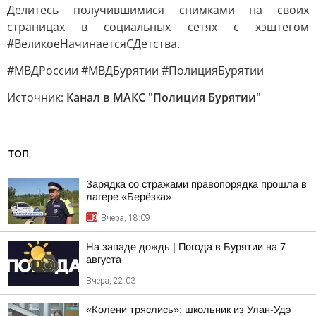
Делитесь получившимися снимками на своих
страницах в социальных сетях с хэштегом
#ВеликоеНачинаетсяСДетства.
#МВДРоссии #МВДБурятии #ПолицияБурятии
Источник:
Канал в МАКС "Полиция Бурятии"
ТОП
Зарядка со стражами правопорядка прошла в
лагере «Берёзка»
Вчера, 18:09
На западе дождь | Погода в Бурятии на 7
августа
Вчера, 22:03
«Колени тряслись»: школьник из Улан-Удэ