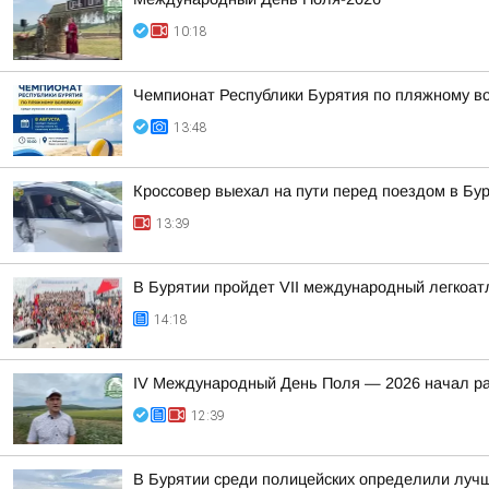
10:18
Чемпионат Республики Бурятия по пляжному во
13:48
Кроссовер выехал на пути перед поездом в Бу
13:39
В Бурятии пройдет VII международный легкоат
14:18
IV Международный День Поля — 2026 начал ра
12:39
В Бурятии среди полицейских определили лучш