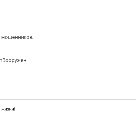
ка мошенников.
итВооружен
 жизни!