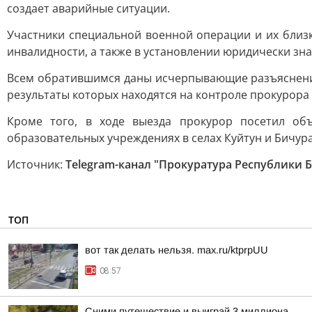
создает аварийные ситуации.
Участники специальной военной операции и их близ
инвалидности, а также в установлении юридически зн
Всем обратившимся даны исчерпывающие разъяснени
результаты которых находятся на контроле прокурора
Кроме того, в ходе выезда прокурор посетил об
образовательных учреждениях в селах Куйтун и Бичура
Источник:
Telegram-канал "Прокуратура Республики 
ТОП
вот так делать нельзя. max.ru/ktprpUU
08:57
Сними путешествие и выиграй 3 миллиона