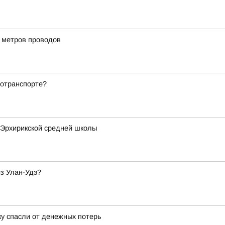
и метров проводов
тотранспорте?
 Эрхирикской средней школы
из Улан-Удэ?
ку спасли от денежных потерь