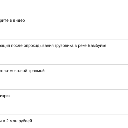
трите в видео
рация после опрокидывания грузовика в реке Бамбуйке
епно-мозговой травмой
икрик
и в 2 млн рублей