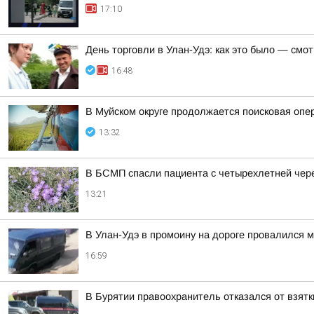
17:10
День торговли в Улан-Удэ: как это было — смо
16:48
В Муйском округе продолжается поисковая опе
13:32
В БСМП спасли пациента с четырехлетней чер
13:21
В Улан-Удэ в промоину на дороге провалился м
16:59
В Бурятии правоохранитель отказался от взятк