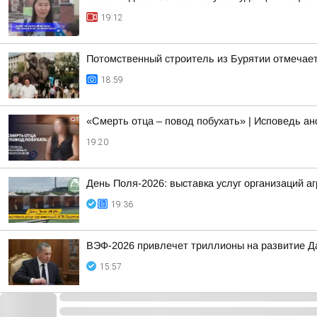
19:12
Потомственный строитель из Бурятии отмечает
18:59
«Смерть отца – повод побухать» | Исповедь а
19:20
День Поля-2026: выставка услуг организаций 
19:36
ВЭФ-2026 привлечет триллионы на развитие Д
15:57