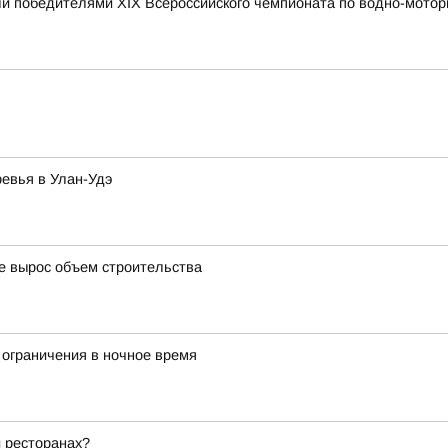
и победителями XIX Всероссийского чемпионата по водно-мотор
ревья в Улан-Удэ
де вырос объем строительства
 ограничения в ночное время
и ресторанах?