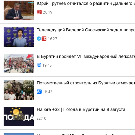
Юрий Трутнев отчитался о развитии Дальнего 
20:19
Телеведущий Валерий Скосырский задал вопрос
16:27
В Бурятии пройдет VII международный легкоат
19:48
Потомственный строитель из Бурятии отмечает
18:42
На юге +32 | Погода в Бурятии на 8 августа
22:10