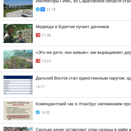
Инспекторы ГИМС из Саратовской области стал
22:19
Медведи в Бурятии пугают дачников
21:06
«Это же дети, они живые»: как выращивают де
16:24
Дальний Восток стал единственным округом, г
14:27
Комендантский час в УланУдэ: напоминаем про
16:32
Сколько денег оставляют улан-удэнцы в кафе 