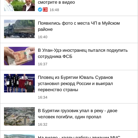
смотрите в видео
16:48
Появились фото с места ЧП в Муйском
районе
16:40
В Улан-Удэ иностранец пытался подкупить
сотрудника ФСБ
16:37
Пловец из Бурятии Юваль Суранов
установил рекорд России и выиграл
первенство страны
16:34
В Бурятии грузовик упал в реку - двое
человек погибли, один пропал
16:32
На видео - кадры работы авиации МЧС