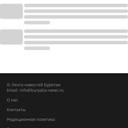
© Лента новостей Бурятии
Email:
info@buryatia-news.ru
О нас
Контакты
Редакционная политика