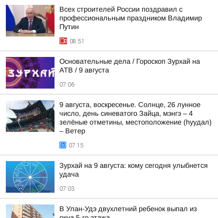
Всех строителей России поздравил с
профессиональным праздником Владимир
Путин
08:51
Основательные дела / Гороскоп Зурхай на
АТВ / 9 августа
07:06
9 августа, воскресенье. Солнце, 26 лунное
число, день синеватого Зайца, мэнгэ – 4
зелёные отметины, местоположение (hуудал)
– Ветер
07:15
Зурхай на 9 августа: кому сегодня улыбнется
удача
07:03
В Улан-Удэ двухлетний ребенок выпал из
окна 5-го этажа