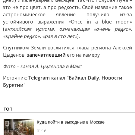
дней) и календарных месяцев. Так что Голубая Луна –
это не про цвет, а про редкость. Своё название такое
астрономическое явление получило из-за
устойчивого выражения «Once in a blue moon»
(
английская идиома, означающая «очень редко»,
«крайне редко», «раз в сто лет»
).
Спутником Земли восхитился глава региона Алексей
Цыденов,
запечатлевший
его на камеру
Фото – канал А. Цыденова в Макс
Источник:
Telegram-канал "Байкал-Daily. Новости
Бурятии"
ТОП
Куда пойти в выходные в Москве
01:16