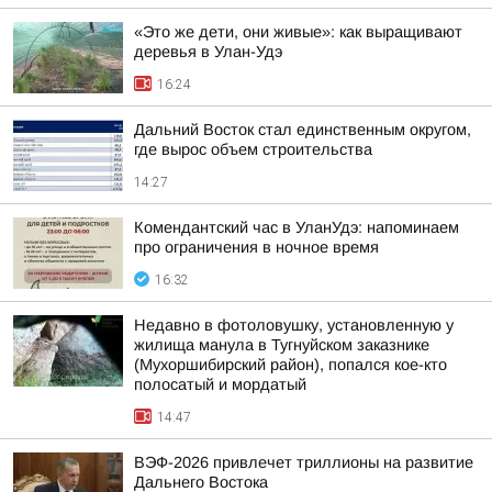
«Это же дети, они живые»: как выращивают
деревья в Улан-Удэ
16:24
Дальний Восток стал единственным округом,
где вырос объем строительства
14:27
Комендантский час в УланУдэ: напоминаем
про ограничения в ночное время
16:32
Недавно в фотоловушку, установленную у
жилища манула в Тугнуйском заказнике
(Мухоршибирский район), попался кое-кто
полосатый и мордатый
14:47
ВЭФ-2026 привлечет триллионы на развитие
Дальнего Востока