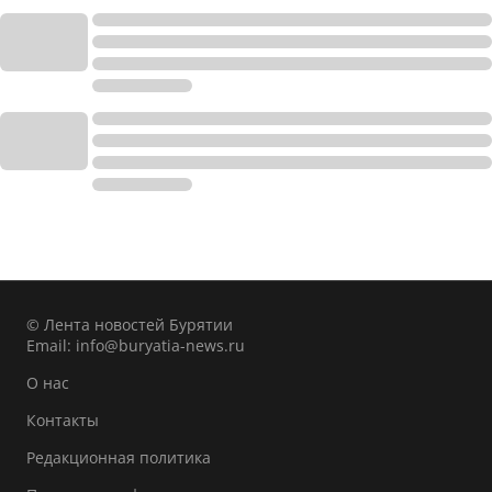
© Лента новостей Бурятии
Email:
info@buryatia-news.ru
О нас
Контакты
Редакционная политика