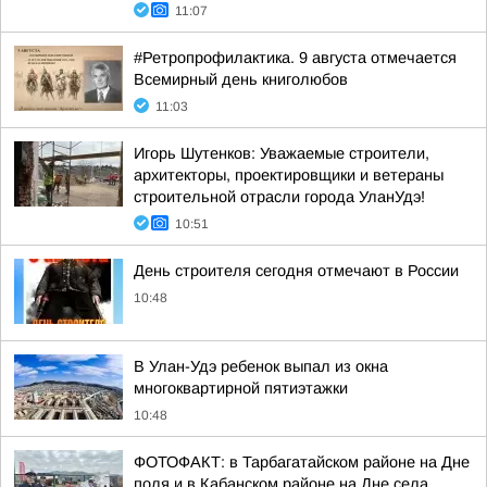
11:07
#Ретропрофилактика. 9 августа отмечается
Всемирный день книголюбов
11:03
Игорь Шутенков: Уважаемые строители,
архитекторы, проектировщики и ветераны
строительной отрасли города УланУдэ!
10:51
День строителя сегодня отмечают в России
10:48
В Улан-Удэ ребенок выпал из окна
многоквартирной пятиэтажки
10:48
ФОТОФАКТ: в Тарбагатайском районе на Дне
поля и в Кабанском районе на Дне села