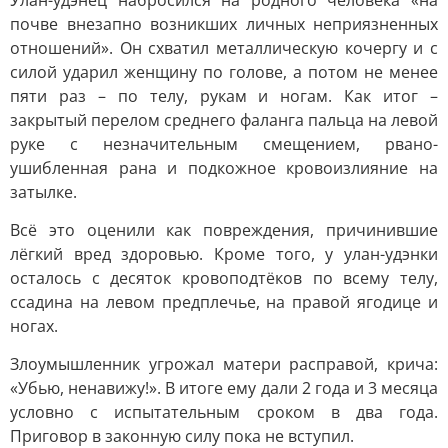
Улан-удэнец набросился на родного человека «на
почве внезапно возникших личных неприязненных
отношений». Он схватил металлическую кочергу и с
силой ударил женщину по голове, а потом не менее
пяти раз – по телу, рукам и ногам. Как итог –
закрытый перелом среднего фаланга пальца на левой
руке с незначительным смещением, рвано-
ушибленная рана и подкожное кровоизлияние на
затылке.
Всё это оценили как повреждения, причинившие
лёгкий вред здоровью. Кроме того, у улан-удэнки
осталось с десяток кровоподтёков по всему телу,
ссадина на левом предплечье, на правой ягодице и
ногах.
Злоумышленник угрожал матери расправой, крича:
«Убью, ненавижу!». В итоге ему дали 2 года и 3 месяца
условно с испытательным сроком в два года.
Приговор в законную силу пока не вступил.