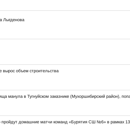
а Лыгденова
де вырос объем строительства
ща манула в Тугнуйском заказнике (Мухоршибирский район), поп
дэ пройдут домашние матчи команд «Бурятия СШ №6» в рамках 1