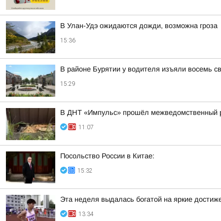
В Улан-Удэ ожидаются дожди, возможна гроза
15:36
В районе Бурятии у водителя изъяли восемь св
15:29
В ДНТ «Импульс» прошёл межведомственный р
11:07
Посольство России в Китае:
15:32
Эта неделя выдалась богатой на яркие достиж
13:34