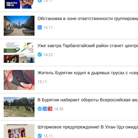
15:11
Обстановка в зоне ответственности группировк
15:11
Уже завтра Тарбагатайский район станет цент
14:22
Житель Бурятии ходил в дырявых трусах с «с
15:11
В Бурятии набирает обороты Всероссийская ак
14:35
Штормовое предупреждение! В Улан-Удэ ожида
15:11