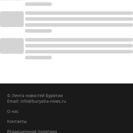
© Лента новостей Бурятии
Email:
info@buryatia-news.ru
О нас
Контакты
Редакционная политика