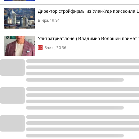
Директор стройфирмы из Улан-Удэ присвоила 1
Вчера, 19:34
Ультратриатлонец Владимир Волошин примет 
Вчера, 20:56