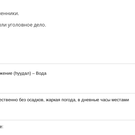
ленники.
или уголовное дело.
ожение (hуудал) – Вода
ественно без осадков, жаркая погода, в дневные часы местами
е: