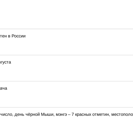
тен в России
вгуста
дача
е число, день чёрной Мыши, мэнгэ – 7 красных отметин, местопол