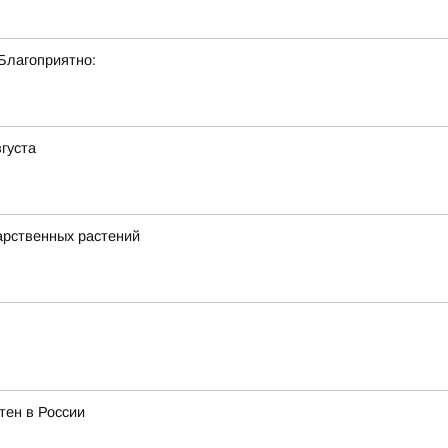
 Благоприятно:
вгуста
арственных растений
тен в России