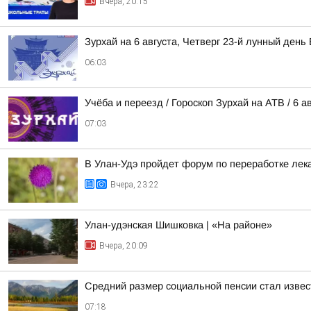
Вчера, 20:15
Зурхай на 6 августа, Четверг 23-й лунный день
06:03
Учёба и переезд / Гороскоп Зурхай на АТВ / 6 а
07:03
В Улан-Удэ пройдет форум по переработке лек
Вчера, 23:22
Улан-удэнская Шишковка | «На районе»
Вчера, 20:09
Средний размер социальной пенсии стал извес
07:18