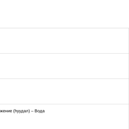
ожение (hуудал) – Вода