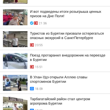
И вот подведены итоги розыгрыша ценных
призов на Дне Поля!
21:36
Туристов из Бурятии призвали остерегаться
опасных экскурсий в СанктПетербурге
20:55
Поезд протаранил внедорожник на переезде
в Бурятии
15:51
В Улан-Удэ открыли Аллею славы
спортсменов Бурятии
18:09
Тарбагатайский район стал центром
агропрома Бурятии