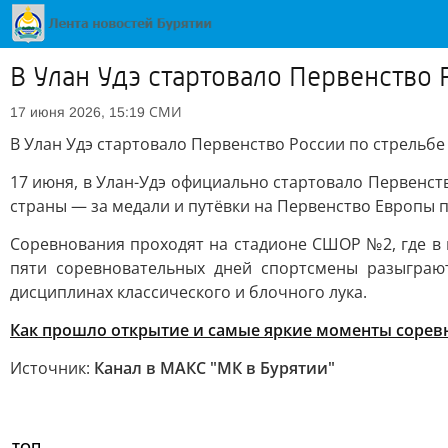
В Улан Удэ стартовало Первенство 
СМИ
17 июня 2026, 15:19
В Улан Удэ стартовало Первенство России по стрельбе 
17 июня, в Улан-Удэ официально стартовало Первенст
страны — за медали и путёвки на Первенство Европы п
Соревнования проходят на стадионе СШОР №2, где в 
пяти соревновательных дней спортсмены разыграю
дисциплинах классического и блочного лука.
Как прошло открытие и самые яркие моменты сорев
Источник:
Канал в МАКС "МК в Бурятии"
ТОП