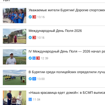
Уважаемые жители Бурятии! Дорогие спортсмены
13:16
Международный День Поля-2026
10:18
IV Международный День Поля — 2026 начал ра
12:39
В Бурятии среди полицейских определили лучш
13:00
«Наша красавица едет домой»: в БСМП выписа
11:04