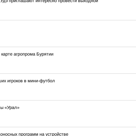
-Удэ приглашают интересно провести выходной
а карте агропрома Бурятии
их игроков в мини-футбол
лы «Урал»
доносных программ на устройстве