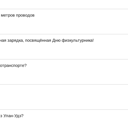
и метров проводов
ная зарядка, посвящённая Дню физкультурника!
тотранспорте?
из Улан-Удэ?