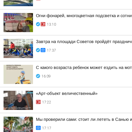
Огни фонарей, многоцветная подсветка и сотн
13:10
Завтра на площади Советов пройдёт празднич
17:37
С какого возраста ребенок может ездить на мо
16:09
«Арт-объект величественный»
17:22
Мы проверили сами: стоит ли лететь в Санью 
17:17