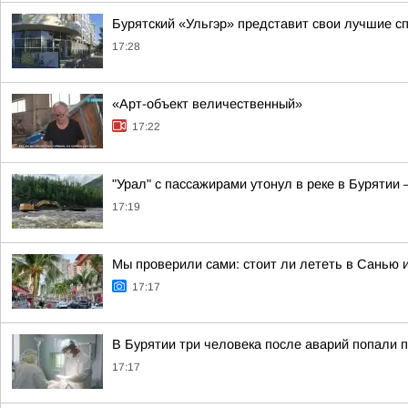
Бурятский «Ульгэр» представит свои лучшие сп
17:28
«Арт-объект величественный»
17:22
"Урал" с пассажирами утонул в реке в Бурятии
17:19
Мы проверили сами: стоит ли лететь в Санью 
17:17
В Бурятии три человека после аварий попали п
17:17