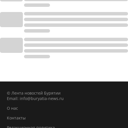
© Лента новостей Бурятии
Email:
info@buryatia-news.ru
О нас
Контакты
Редакционная политика