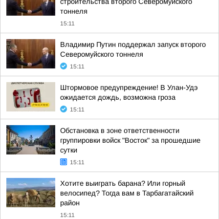
строительства второго Северомуйского
тоннеля
15:11
Владимир Путин поддержал запуск второго
Северомуйского тоннеля
15:11
Штормовое предупреждение! В Улан-Удэ
ожидается дождь, возможна гроза
15:11
Обстановка в зоне ответственности
группировки войск "Восток" за прошедшие
сутки
15:11
Хотите выиграть барана? Или горный
велосипед? Тогда вам в Тарбагатайский
район
15:11