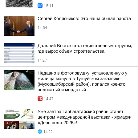
15:11
Сергей Колясников: Это наша общая работа
14:54
Дальний Восток стал единственным округом,
где вырос объем строительства
14:27
Недавно в фотоловушку, установленную у
жилища манула в Тугнуйском заказнике
(Мухоршибирский район), попался кое-кто
полосатый и мордатый
14:47
Уже завтра Тарбагатайский район станет
центром международной выставки - ярмарки
«День поля-2026»!
14:22