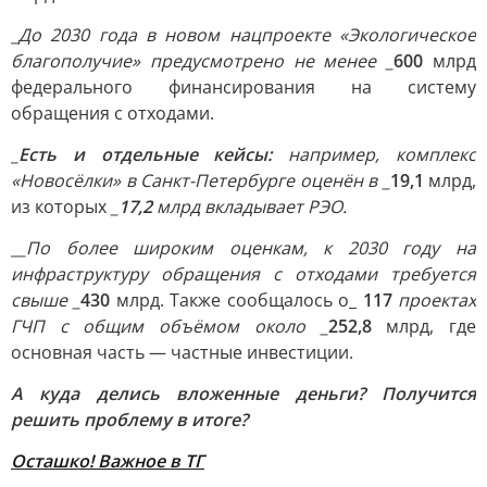
_До 2030 года в новом нацпроекте «Экологическое
благополучие» предусмотрено не менее _
600
млрд
федерального финансирования на систему
обращения с отходами.
_
Есть и отдельные кейсы:
например, комплекс
«Новосёлки» в Санкт-Петербурге оценён в _
19,1
млрд,
из которых
_
17,2
млрд вкладывает РЭО.
__По более широким оценкам, к 2030 году на
инфраструктуру обращения с отходами требуется
свыше _
430
млрд. Также сообщалось о_
117
проектах
ГЧП с общим объёмом около _
252,8
млрд, где
основная часть — частные инвестиции.
А куда делись вложенные деньги? Получится
решить проблему в итоге?
Осташко! Важное в ТГ