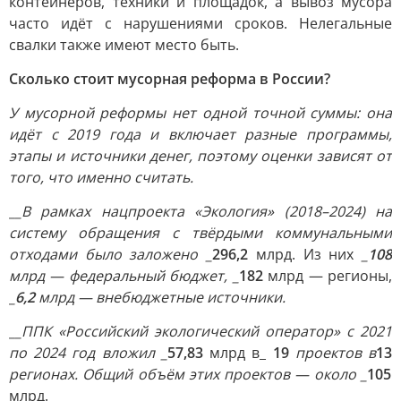
контейнеров, техники и площадок, а вывоз мусора
часто идёт с нарушениями сроков. Нелегальные
свалки также имеют место быть.
Сколько стоит мусорная реформа в России?
У мусорной реформы нет одной точной суммы: она
идёт с 2019 года и включает разные программы,
этапы и источники денег, поэтому оценки зависят от
того, что именно считать.
__В рамках нацпроекта «Экология» (2018–2024) на
систему обращения с твёрдыми коммунальными
отходами было заложено _
296,2
млрд. Из них
_
108
млрд — федеральный бюджет, _
182
млрд — регионы,
_
6,2
млрд — внебюджетные источники.
__ППК «Российский экологический оператор» с 2021
по 2024 год вложил _
57,83
млрд в_
19
проектов в
13
регионах. Общий объём этих проектов — около _
105
млрд.