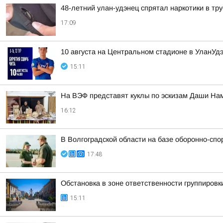
48-летний улан-удэнец спрятал наркотики в тр
17:09
10 августа на Центральном стадионе в УланУ
15:11
На ВЭФ представят куклы по эскизам Даши На
16:12
В Волгоградской области на базе оборонно-сп
17:48
Обстановка в зоне ответственности группировк
15:11