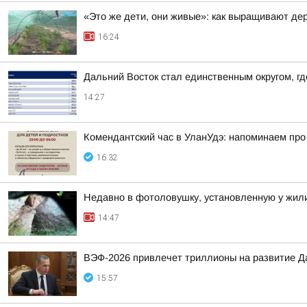
«Это же дети, они живые»: как выращивают де
16:24
Дальний Восток стал единственным округом, г
14:27
Комендантский час в УланУдэ: напоминаем про
16:32
Недавно в фотоловушку, установленную у жили
14:47
ВЭФ-2026 привлечет триллионы на развитие Д
15:57