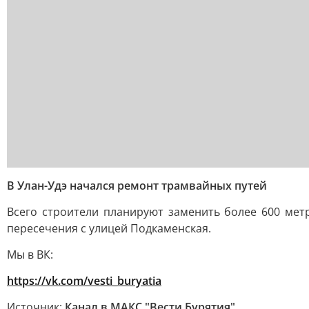
В Улан-Удэ начался ремонт трамвайных путей
Всего строители планируют заменить более 600 мет
пересечения с улицей Подкаменская.
Мы в ВК:
https://vk.com/vesti_buryatia
Источник:
Канал в МАКС "Вести Бурятия"