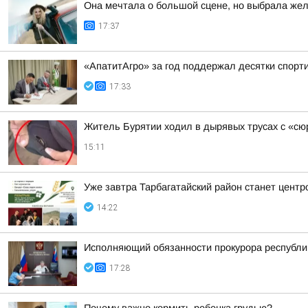
Она мечтала о большой сцене, но выбрала же
17:37
«АпатитАгро» за год поддержал десятки спорт
17:33
Житель Бурятии ходил в дырявых трусах с «с
15:11
Уже завтра Тарбагатайский район станет цент
14:22
Исполняющий обязанности прокурора республи
17:28