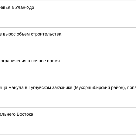
ревья в Улан-Удэ
де вырос объем строительства
 ограничения в ночное время
ща манула в Тугнуйском заказнике (Мухоршибирский район), поп
альнего Востока