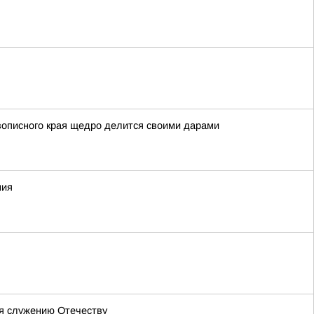
вописного края щедро делится своими дарами
ния
бя служению Отечеству