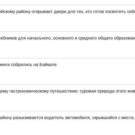
скому району открывает двери для тех, кто готов посвятить се
бников для начального, основного и среднего общего образова
финга собрались на Байкале
щему гастрономическому путешествию: суровая природа этого жи
айону разыскивается водитель автомобиля, скрывшийся с места