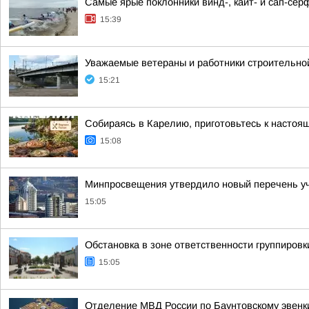
Самые ярые поклонники винд-, кайт- и сап-сёр
15:39
Уважаемые ветераны и работники строительной
15:21
Собираясь в Карелию, приготовьтесь к настоя
15:08
Минпросвещения утвердило новый перечень уче
15:05
Обстановка в зоне ответственности группировк
15:05
Отделение МВД России по Баунтовскому эвенки