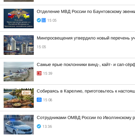
Отделение МВД России по Баунтовскому эвенкий
15:05
Минпросвещения утвердило новый перечень уче
15:05
Самые ярые поклонники винд-, кайт- и сап-сёр
15:39
Собираясь в Карелию, приготовьтесь к настоя
15:08
Сотрудниками ОМВД России по Иволгинскому р
13:36