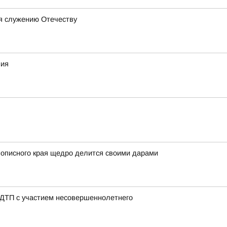
бя служению Отечеству
ния
вописного края щедро делится своими дарами
 ДТП с участием несовершеннолетнего