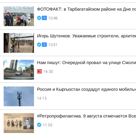
ФОТОФАКТ: в Тарбагатайском районе на Дне по
10:48
Игорь Шутенков: Уважаемые строители, архите
10:51
Нам пишут: Очередной провал на улице Смол
14:30
Россия и Кыргызстан создадут единого мобиль
14:13
#Ретропрофилактика. 9 августа отмечается Вс
11:03