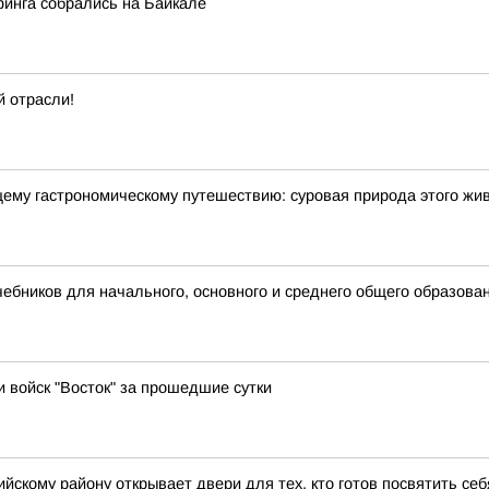
финга собрались на Байкале
 отрасли!
щему гастрономическому путешествию: суровая природа этого жи
бников для начального, основного и среднего общего образова
и войск "Восток" за прошедшие сутки
йскому району открывает двери для тех, кто готов посвятить се