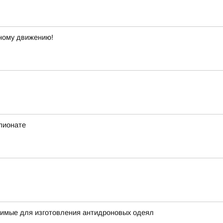
ному движению!
пионате
димые для изготовления антидроновых одеял