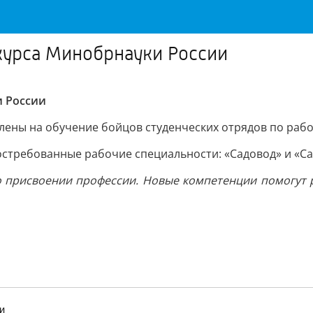
курса Минобрнауки России
и России
авлены на обучение бойцов студенческих отрядов по раб
востребованные рабочие специальности: «Садовод» и «С
о присвоении профессии. Новые компетенции помогут р
и