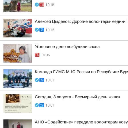
10:18
Алексей Цыденов: Дорогие волонтеры-медики!
10:15
Уголовное дело возбудили снова
10:06
Команда ГИМС МЧС России по Республике Бурят
10:01
Сегодня, 8 августа - Всемирный день кошек
10:01
АНО «Содействие» передало волонтерам новую