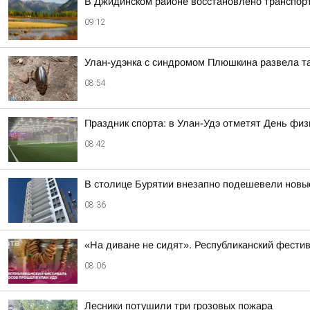
В Джидинском районе восстановлено транспор
09:12
Улан-удэнка с синдромом Плюшкина развела та
08:54
Праздник спорта: в Улан-Удэ отметят День физ
08:42
В столице Бурятии внезапно подешевели новы
08:36
«На диване не сидят». Республиканский фести
08:06
Лесники потушили три грозовых пожара