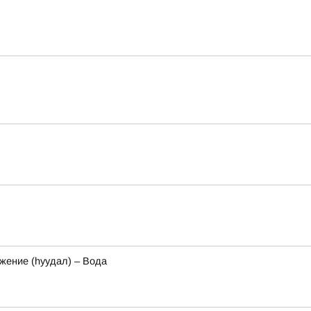
ожение (hуудал) – Вода