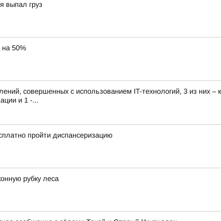
я выпал груз
 на 50%
ений, совершенных с использованием IT-технологий, 3 из них – к
ии и 1 -...
есплатно пройти диспансеризацию
конную рубку леса