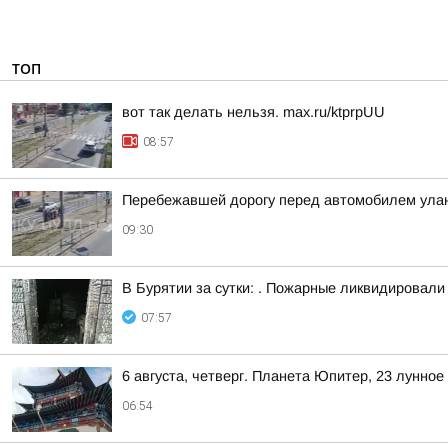
ТОП
вот так делать нельзя. max.ru/ktprpUU
08:57
Перебежавшей дорогу перед автомобилем улан
09:30
В Бурятии за сутки: . Пожарные ликвидировали
07:57
6 августа, четверг. Планета Юпитер, 23 лунно
06:54