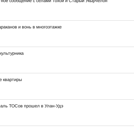
тное сообщение с сёлами Тохой и Старый Укырчелон
раканов и вонь в многоэтажке
культурника
е квартиры
валь ТОСов прошел в Улан-Удэ