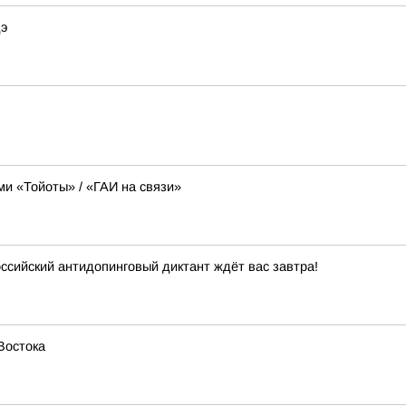
дэ
ми «Тойоты» / «ГАИ на связи»
ссийский антидопинговый диктант ждёт вас завтра!
Востока