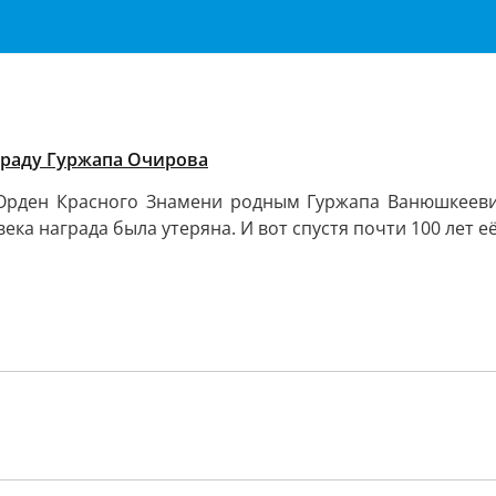
аграду Гуржапа Очирова
а Орден Красного Знамени родным Гуржапа Ванюшкееви
ека награда была утеряна. И вот спустя почти 100 лет е