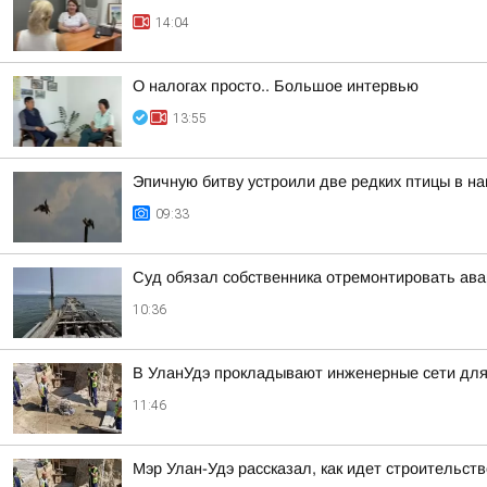
14:04
О налогах просто.. Большое интервью
13:55
Эпичную битву устроили две редких птицы в н
09:33
Суд обязал собственника отремонтировать ав
10:36
В УланУдэ прокладывают инженерные сети для
11:46
Мэр Улан-Удэ рассказал, как идет строительст