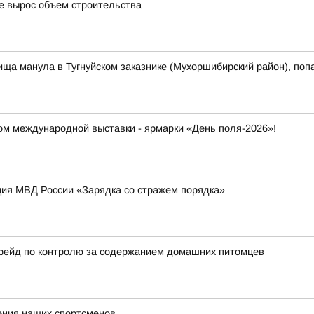
де вырос объем строительства
ща манула в Тугнуйском заказнике (Мухоршибирский район), поп
ром международной выставки - ярмарки «День поля-2026»!
ция МВД России «Зарядка со стражем порядка»
ейд по контролю за содержанием домашних питомцев
ения наших спортсменов