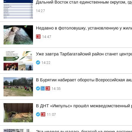
Дальний Восток стал единственным округом, г
14:27
Недавно в фотоловушку, установленную у жили
14:47
Уже завтра Тарбагатайский район станет цент
14:22
В Бурятии набирает обороты Всероссийская ак
14:35
В ДНТ «Импульс» прошёл межведомственный р
11:07
Эта неделя выдалась богатой на яркие достиж