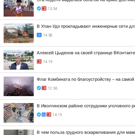
13:34
В Улан-Удэ прокладывают инженерные сети дл
14:38
Алексей Цыденов на своей странице ВКонтакте
14:19
Флаг Комбината по благоустройству – на самой
12:36
В Иволгинском районе сотрудники уголовного р
14:15
В чем польза грудного вскармливания для мам