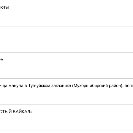
люты
ом
ща манула в Тугнуйском заказнике (Мухоршибирский район), поп
СТЫЙ БАЙКАЛ»