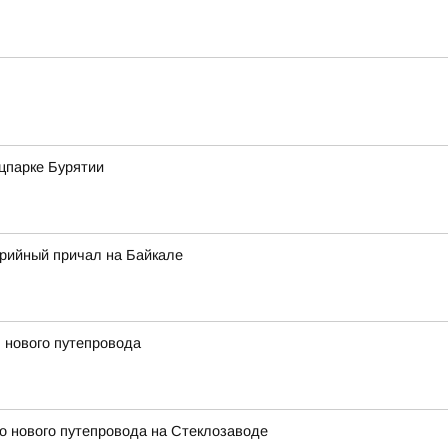
ацпарке Бурятии
арийный причал на Байкале
 нового путепровода
во нового путепровода на Стеклозаводе