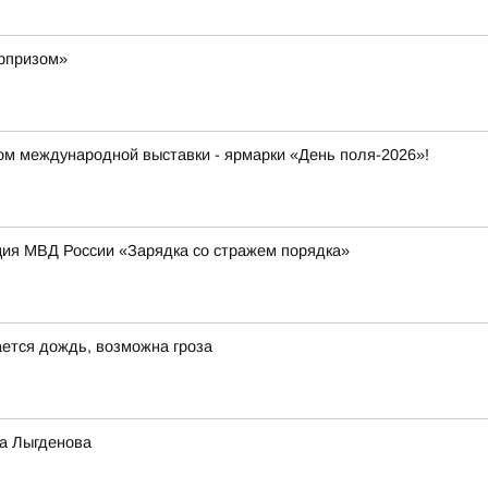
юрпризом»
ром международной выставки - ярмарки «День поля-2026»!
ция МВД России «Зарядка со стражем порядка»
ется дождь, возможна гроза
а Лыгденова