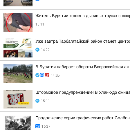
Житель Бурятии ходил в дырявых трусах с «с
15:11
Уже завтра Тарбагатайский район станет цент
14:22
В Бурятии набирает обороты Всероссийская ак
14:35
Штормовое предупреждение! В Улан-Удэ ожида
15:11
Продолжение серии графических работ Солбон
16:27