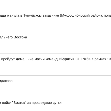
ща манула в Тугнуйском заказнике (Мухоршибирский район), поп
альнего Востока
дэ пройдут домашние матчи команд «Бурятия СШ №6» в рамках 1
мдакова
и войск "Восток" за прошедшие сутки