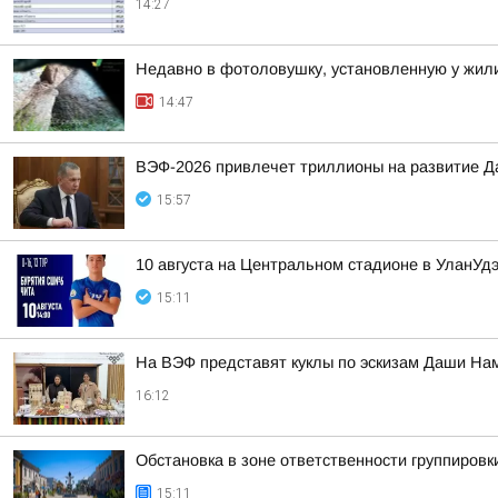
14:27
Недавно в фотоловушку, установленную у жили
14:47
ВЭФ-2026 привлечет триллионы на развитие Д
15:57
10 августа на Центральном стадионе в УланУ
15:11
На ВЭФ представят куклы по эскизам Даши На
16:12
Обстановка в зоне ответственности группировк
15:11