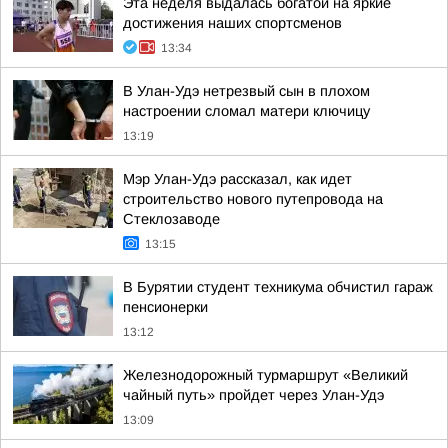
Эта неделя выдалась богатой на яркие
достижения наших спортсменов
13:34
В Улан-Удэ нетрезвый сын в плохом
настроении сломал матери ключицу
13:19
Мэр Улан-Удэ рассказал, как идет
строительство нового путепровода на
Стеклозаводе
13:15
В Бурятии студент техникума обчистил гараж
пенсионерки
13:12
Железнодорожный турмаршрут «Великий
чайный путь» пройдет через Улан-Удэ
13:09