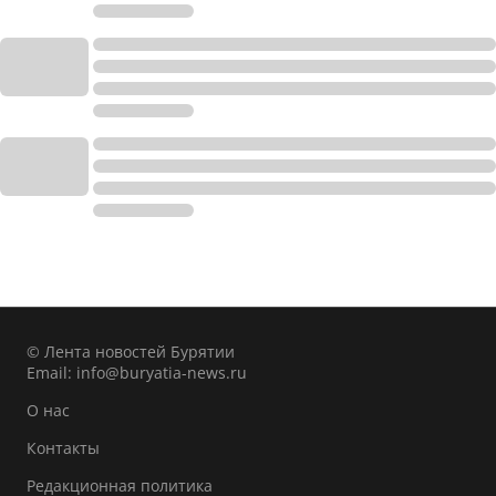
© Лента новостей Бурятии
Email:
info@buryatia-news.ru
О нас
Контакты
Редакционная политика