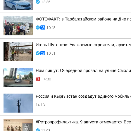
13:36
ФОТОФАКТ: в Тарбагатайском районе на Дне по
10:48
Игорь Шутенков: Уважаемые строители, архите
10:51
Нам пишут: Очередной провал на улице Смол
14:30
Россия и Кыргызстан создадут единого мобиль
14:13
#Ретропрофилактика. 9 августа отмечается Вс
11:03