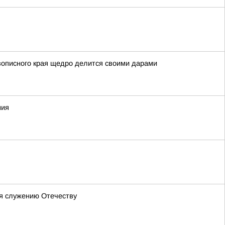
вописного края щедро делится своими дарами
ния
бя служению Отечеству