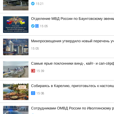
15:21
Отделение МВД России по Баунтовскому эвенкий
15:05
Минпросвещения утвердило новый перечень уче
15:05
Самые ярые поклонники винд-, кайт- и сап-сёр
15:39
Собираясь в Карелию, приготовьтесь к настоя
15:08
Сотрудниками ОМВД России по Иволгинскому р