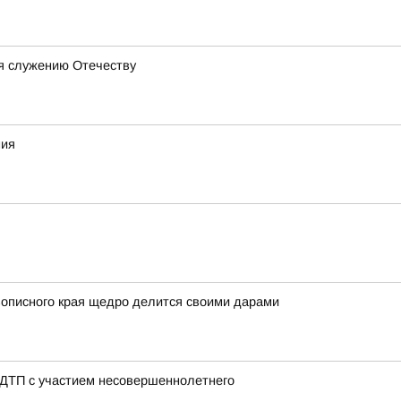
бя служению Отечеству
ния
вописного края щедро делится своими дарами
 ДТП с участием несовершеннолетнего