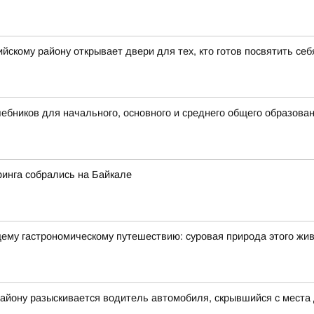
скому району открывает двери для тех, кто готов посвятить се
бников для начального, основного и среднего общего образова
финга собрались на Байкале
щему гастрономическому путешествию: суровая природа этого жи
айону разыскивается водитель автомобиля, скрывшийся с места