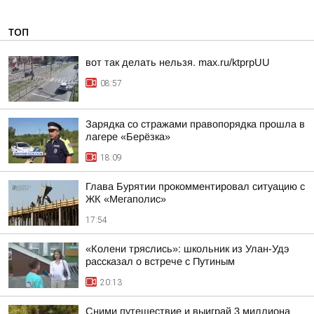
ТОП
вот так делать нельзя. max.ru/ktprpUU
08:57
Зарядка со стражами правопорядка прошла в
лагере «Берёзка»
18:09
Глава Бурятии прокомментировал ситуацию с
ЖК «Мегаполис»
17:54
«Колени тряслись»: школьник из Улан-Удэ
рассказал о встрече с Путиным
20:13
Сними путешествие и выиграй 3 миллиона