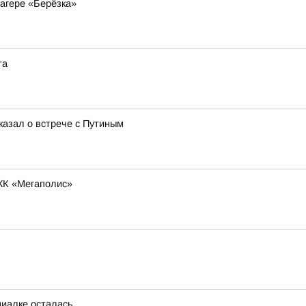
агере «Берёзка»
та
казал о встрече с Путиным
ЖК «Мегаполис»
циалке осталась