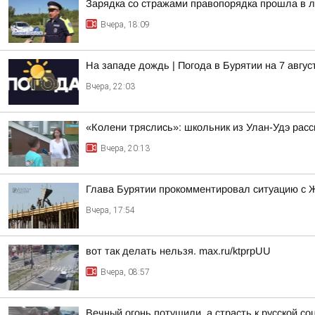
Зарядка со стражами правопорядка прошла в л
Вчера, 18:09
На западе дождь | Погода в Бурятии на 7 авгус
Вчера, 22:03
«Колени тряслись»: школьник из Улан-Удэ расс
Вчера, 20:13
Глава Бурятии прокомментировал ситуацию с 
Вчера, 17:54
вот так делать нельзя. max.ru/ktprpUU
Вчера, 08:57
Вечный огонь потушили, а страсть к русской со