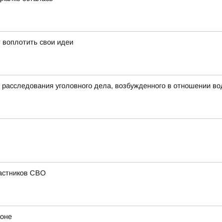
 воплотить свои идеи
д расследования уголовного дела, возбужденного в отношении в
частников СВО
йоне