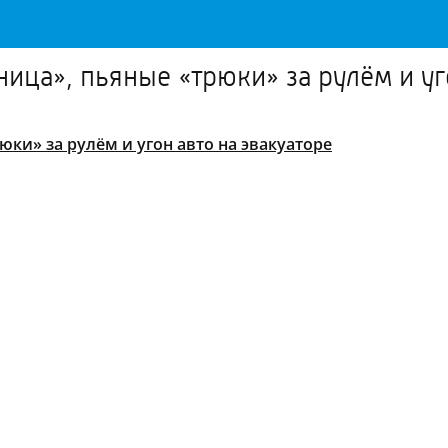
ница», пьяные «трюки» за рулём и уг
юки» за рулём и угон авто на эвакуаторе