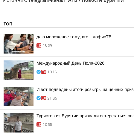
Источник:
Telegram-канал "АТВ / Новости Бурятии"
ТОП
даю мороженое тому, кто... #офисТВ
18:39
Международный День Поля-2026
10:18
И вот подведены итоги розыгрыша ценных приз
21:36
Туристов из Бурятии призвали остерегаться оп
20:55