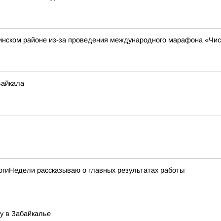
зинском районе из-за проведения международного марафона «Чи
Байкала
тогиНедели рассказываю о главных результатах работы
у в Забайкалье