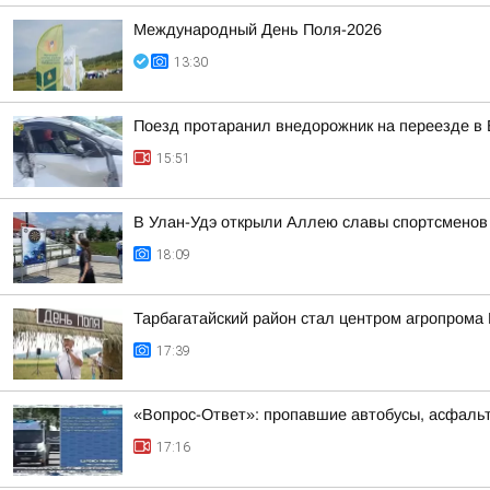
Международный День Поля-2026
13:30
Поезд протаранил внедорожник на переезде в 
15:51
В Улан-Удэ открыли Аллею славы спортсменов
18:09
Тарбагатайский район стал центром агропрома
17:39
«Вопрос-Ответ»: пропавшие автобусы, асфальт
17:16