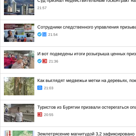
Суд признал недействительным госконтракт на 
21:57
Сотрудники следственного управления призыва
21:54
И вот подведены итоги розыгрыша ценных приз
21:36
Как выглядят медвежьи метки на деревьях, по
21:03
Туристов из Бурятии призвали остерегаться оп
20:55
Землетрясение магнитудой 3,2 зафиксировано 