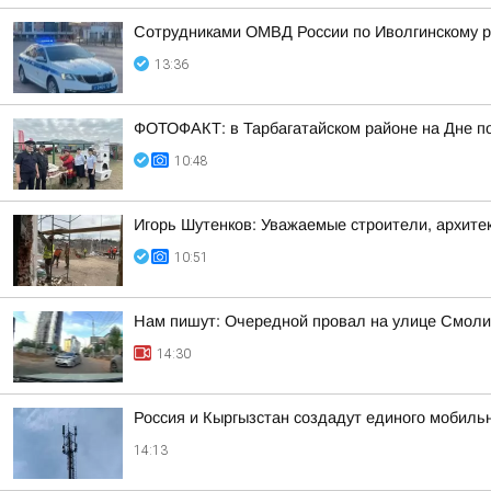
Сотрудниками ОМВД России по Иволгинскому р
13:36
ФОТОФАКТ: в Тарбагатайском районе на Дне по
10:48
Игорь Шутенков: Уважаемые строители, архите
10:51
Нам пишут: Очередной провал на улице Смол
14:30
Россия и Кыргызстан создадут единого мобиль
14:13