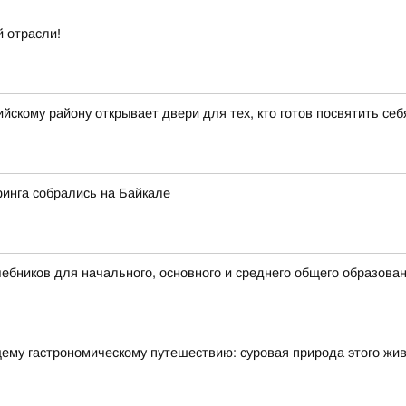
 отрасли!
скому району открывает двери для тех, кто готов посвятить се
финга собрались на Байкале
бников для начального, основного и среднего общего образова
щему гастрономическому путешествию: суровая природа этого жи