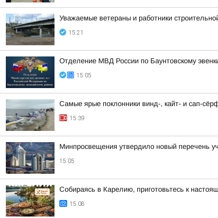
Уважаемые ветераны и работники строительной
15:21
Отделение МВД России по Баунтовскому эвенкий
15:05
Самые ярые поклонники винд-, кайт- и сап-сёр
15:39
Минпросвещения утвердило новый перечень уче
15:05
Собираясь в Карелию, приготовьтесь к настоя
15:08