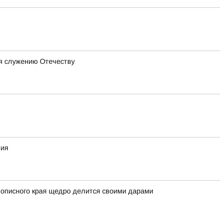
бя служению Отечеству
ния
вописного края щедро делится своими дарами