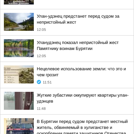
Улан-удэнец предстанет перед судом за
непристойный жест
12:05
Уланудэнец показал непристойный жест
Памятнику воинам Бурятии
12:05
Нецелевое использование земли: что это и
чем грозит
11:51
Жуткие зубастики оккупируют квартиры улан-
удэнцев
11:48
В Бурятии перед судом предстанет местный
житель, обвиняемый в хулиганстве и
оскорблении памяти защитников Отечества