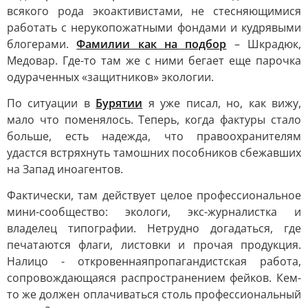
всякого рода экоактивистами, не стесняющимися
работать с нерукопожатными фондами и кудрявыми
блогерами.
Фамилии как на подбор
– Шкрадюк,
Медовар. Где-то там же с ними бегает еще парочка
одураченных «защитников» экологии.
По ситуации в
Бурятии
я уже писал, но, как вижу,
мало что поменялось. Теперь, когда фактуры стало
больше, есть надежда, что правоохранителям
удастся встряхнуть тамошних пособников сбежавших
на Запад иноагентов.
Фактически, там действует целое профессиональное
мини-сообщество: экологи, экс-журналистка и
владелец типографии. Нетрудно догадаться, где
печатаются флаги, листовки и прочая продукция.
Налицо - откровенная
пропагандистская работа,
сопровождающаяся распространением фейков. Кем-
то же должен оплачиваться столь профессиональный