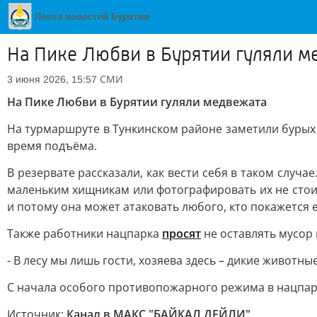
На Пике Любви в Бурятии гуляли м
СМИ
3 июня 2026, 15:57
На Пике Любви в Бурятии гуляли медвежата
На турмаршруте в Тункинском районе заметили бурых 
время подъёма.
В резервате рассказали, как вести себя в таком случ
маленьким хищникам или фотографировать их не стои
и потому она может атаковать любого, кто покажется е
Также работники нацпарка
просят
не оставлять мусор 
- В лесу мы лишь гости, хозяева здесь – дикие животн
С начала особого противопожарного режима в нацпар
Источник:
Канал в МАКС "БАЙКАЛ ДЕЙЛИ"