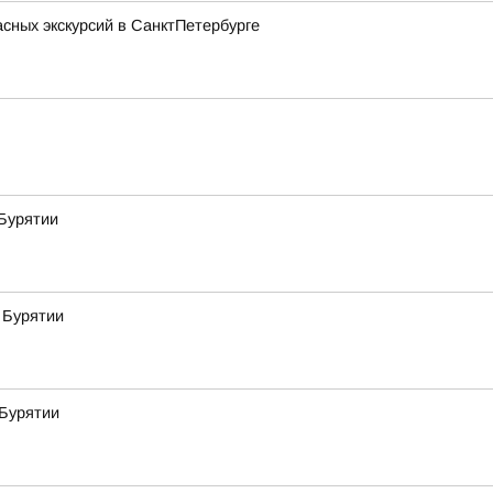
асных экскурсий в СанктПетербурге
Бурятии
 Бурятии
 Бурятии