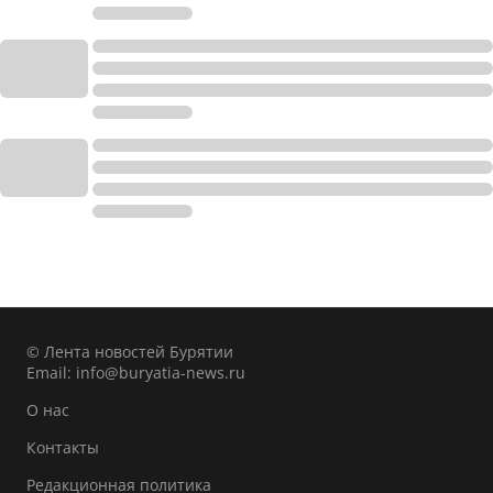
© Лента новостей Бурятии
Email:
info@buryatia-news.ru
О нас
Контакты
Редакционная политика