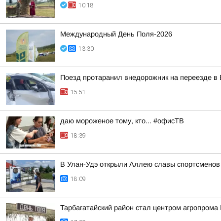
10:18
Международный День Поля-2026
13:30
Поезд протаранил внедорожник на переезде в 
15:51
даю мороженое тому, кто... #офисТВ
18:39
В Улан-Удэ открыли Аллею славы спортсменов
18:09
Тарбагатайский район стал центром агропрома