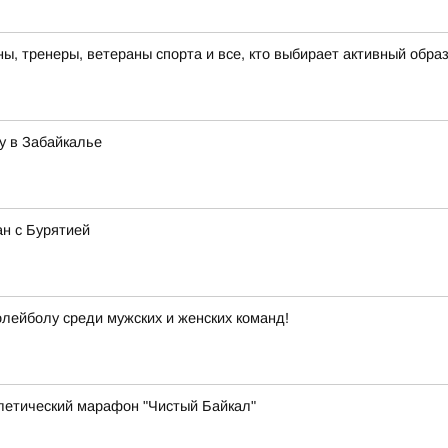
, тренеры, ветераны спорта и все, кто выбирает активный образ
у в Забайкалье
ан с Бурятией
лейболу среди мужских и женских команд!
летический марафон "Чистый Байкал"