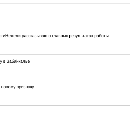
тогиНедели рассказываю о главных результатах работы
у в Забайкалье
 новому признаку