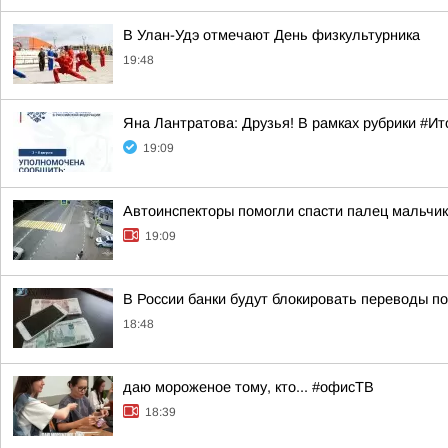
В Улан-Удэ отмечают День физкультурника
19:48
Яна Лантратова: Друзья! В рамках рубрики #И
19:09
Автоинспекторы помогли спасти палец мальчик
19:09
В России банки будут блокировать переводы по
18:48
даю мороженое тому, кто... #офисТВ
18:39