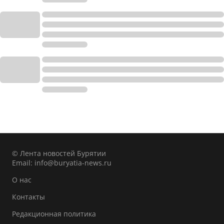
© Лента новостей Бурятии
Email:
info@buryatia-news.ru
О нас
Контакты
Редакционная политика