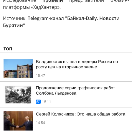
Исследование
провели
представители онлайн-
платформы «ХэдХантер».
Источник:
Telegram-канал "Байкал-Daily. Новости
Бурятии"
ТОП
Владивосток вышел в лидеры России по
росту цен на вторичное жилье
15:47
Продолжение серии графических работ
Солбона Лыгденова
15:11
Сергей Колясников: Это наша общая работа
14:54