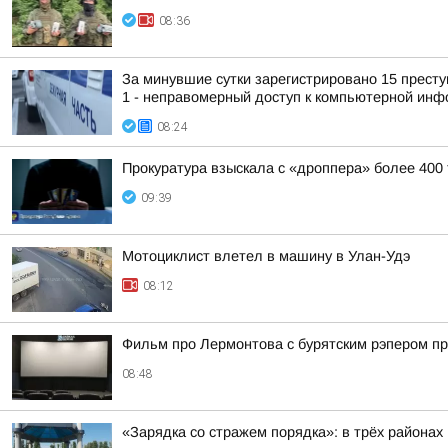
08:36
За минувшие сутки зарегистрировано 15 преступ
1 - неправомерный доступ к компьютерной ин
08:24
Прокуратура взыскала с «дроппера» более 400
09:39
Мотоциклист влетел в машину в Улан-Удэ
08:12
Фильм про Лермонтова с бурятским рэпером п
08:48
«Зарядка со стражем порядка»: в трёх районах