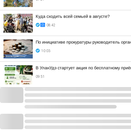
Куда сходить всей семьей в августе?
08:42
По инициативе прокуратуры руководитель орга
10:03
В УланУдэ стартует акция по бесплатному приё
09:51