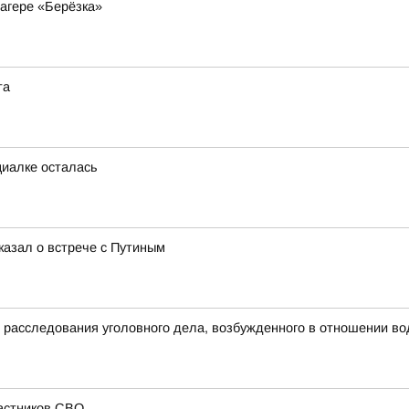
агере «Берёзка»
та
циалке осталась
казал о встрече с Путиным
д расследования уголовного дела, возбужденного в отношении в
частников СВО