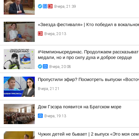
Вчера, 21:39
«Звезда фестиваля» | Кто победил в вокальн
Вчера, 20:13
#Чемпионысрединас. Продолжаем рассказывать
медали, но и про силу духа и доброе сердце
Вчера, 20:08
Пропустили эфир? Посмотреть выпуски «Восточ
Вчера, 21:21
Дом Гэсэра появится на Братском море
Вчера, 19:13
Чужих детей не бывает | 2 выпуск «Это моя се