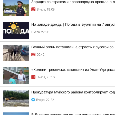
Зарядка со стражами правопорядка прошла в л
Вчера, 18:09
На западе дождь | Погода в Бурятии на 7 авгус
Вчера, 22:03
Вечный огонь потушили, а страсть к русской со
00:42
«Колени тряслись»: школьник из Улан-Удэ расс
Вчера, 20:13
Прокуратура Муйского района контролирует хо
Вчера, 22:32
В Бурятии запустили умного помощника для у