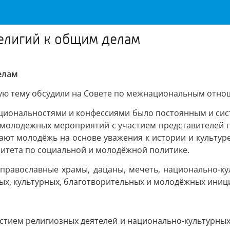
религий к общим делам
елам
акую тему обсудили на Совете по межнациональным отно
ациональностями и конфессиями было постоянным и сис
 молодежных мероприятий с участием представителей п
ают молодёжь на основе уважения к истории и культур
митета по социальной и молодёжной политике.
 православные храмы, дацаны, мечеть, национально-к
ных, культурных, благотворительных и молодёжных иниц
частием религиозных деятелей и национально-культурны