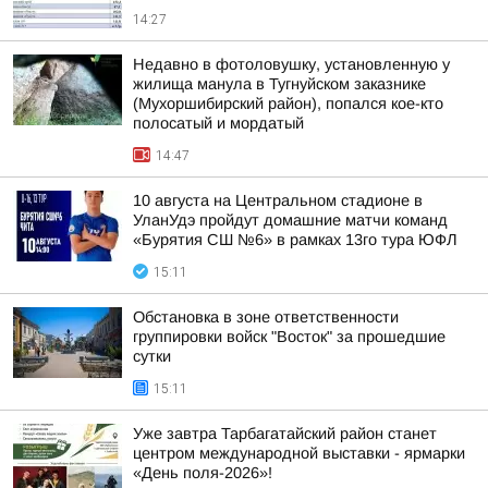
14:27
Недавно в фотоловушку, установленную у
жилища манула в Тугнуйском заказнике
(Мухоршибирский район), попался кое-кто
полосатый и мордатый
14:47
10 августа на Центральном стадионе в
УланУдэ пройдут домашние матчи команд
«Бурятия СШ №6» в рамках 13го тура ЮФЛ
15:11
Обстановка в зоне ответственности
группировки войск "Восток" за прошедшие
сутки
15:11
Уже завтра Тарбагатайский район станет
центром международной выставки - ярмарки
«День поля-2026»!