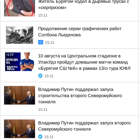
Житель Бурятии ходил в дырявых трусах с
«сюрпризом»
15:11
Продолжение серии графических работ
Солбона Лыгденова
15:11
10 августа на Центральном стадионе в
УланУдэ пройдут домашние матчи команд
«Бурятия СШ №6» в рамках 13го тура ЮФЛ
15:11
Владимир Путин поддержал запуск
строительства второго Северомуйского
тоннеля
15:11
Владимир Путин поддержал запуск второго
Северомуйского тоннеля
15:11