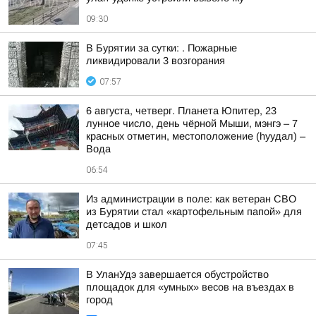
09:30
В Бурятии за сутки: . Пожарные
ликвидировали 3 возгорания
07:57
6 августа, четверг. Планета Юпитер, 23
лунное число, день чёрной Мыши, мэнгэ – 7
красных отметин, местоположение (hуудал) –
Вода
06:54
Из администрации в поле: как ветеран СВО
из Бурятии стал «картофельным папой» для
детсадов и школ
07:45
В УланУдэ завершается обустройство
площадок для «умных» весов на въездах в
город