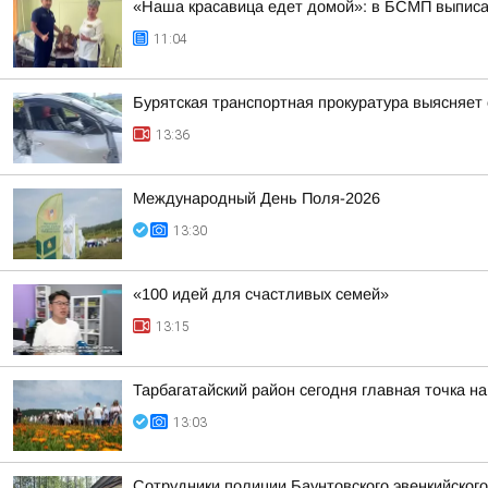
«Наша красавица едет домой»: в БСМП выписа
11:04
Бурятская транспортная прокуратура выясняет
13:36
Международный День Поля-2026
13:30
«100 идей для счастливых семей»
13:15
Тарбагатайский район сегодня главная точка н
13:03
Сотрудники полиции Бaунтовского эвенкийского