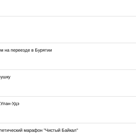
м на переезде в Бурятии
вушку
 Улан-Удэ
тлетический марафон "Чистый Байкал"