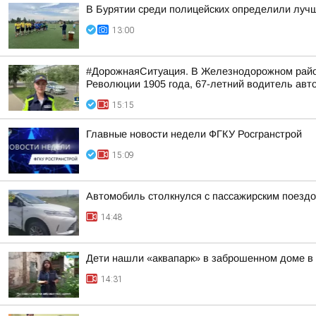
В Бурятии среди полицейских определили лучш
13:00
#ДорожнаяСитуация. В Железнодорожном район
Революции 1905 года, 67-летний водитель авто
15:15
Главные новости недели ФГКУ Росгранстрой
15:09
Автомобиль столкнулся с пассажирским поездо
14:48
Дети нашли «аквапарк» в заброшенном доме в
14:31