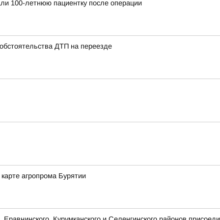
ли 100-летнюю пациентку после операции
 обстоятельства ДТП на переезде
а карте агропрома Бурятии
, Еравнинского, Курумканского и Селенгинского районов присоед