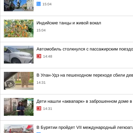
15:04
Индийские танцы и живой вокал
15:04
Автомобиль столкнулся с пассажирским поездо
14:48
В Улан-Удэ на пешеходном переходе сбили де
14:31
Дети нашли «аквапарк» в заброшенном доме в
14:31
В Бурятии пройдет VII международный легкоа