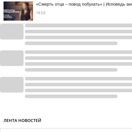
«Смерть отца – повод побухать» | Исповедь а
19:20
ЛЕНТА НОВОСТЕЙ