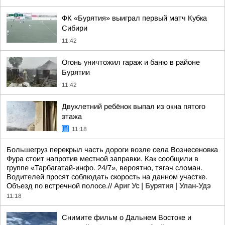
ФК «Бурятия» выиграл первый матч Кубка
Сибири
11:42
Огонь уничтожил гараж и баню в районе
Бурятии
11:42
Двухлетний ребёнок выпал из окна пятого
этажа
11:18
Большегруз перекрыл часть дороги возле села Вознесеновка
Фура стоит напротив местной заправки. Как сообщили в
группе «Тарбагатай-инфо. 24/7», вероятно, тягач сломан.
Водителей просят соблюдать скорость на данном участке.
Объезд по встречной полосе.//
Ариг Ус | Бурятия | Улан-Удэ
11:18
Снимите фильм о Дальнем Востоке и